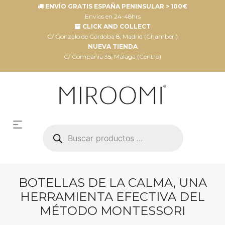
ENVÍO GRATIS ESPAÑA PENINSULAR > 100€
Envíos en 24-48hrs
CLICK AND COLLECT
C/ Gonzalo de Córdoba 8, Madrid (Chamberí)
NUEVA TIENDA
C/ Compañia 35, Málaga (Centro)
Búsqueda
de
productos
BOTELLAS DE LA CALMA, UNA
HERRAMIENTA EFECTIVA DEL
MÉTODO MONTESSORI