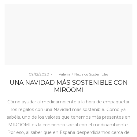
Posted
Posted
09/12/2020
by
Valeria
Regalos Sostenibles
on
in
UNA NAVIDAD MÁS SOSTENIBLE CON
MIROOMI
Cómo ayudar al medioambiente a la hora de empaquetar
los regalos con una Navidad más sostenible. Cómo ya
sabéis, uno de los valores que tenemos más presentes en
MIROOMI es la conciencia social con el medioambiente.
Por eso, al saber que en España desperdiciamos cerca de