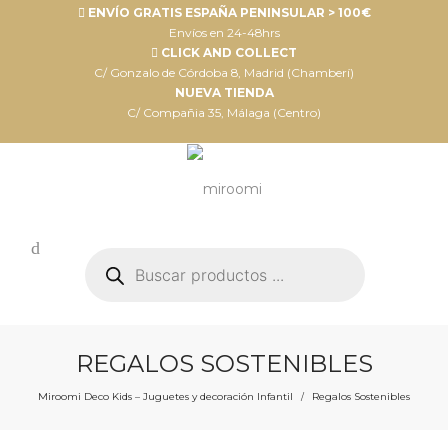
ENVÍO GRATIS ESPAÑA PENINSULAR > 100€
Envíos en 24-48hrs
CLICK AND COLLECT
C/ Gonzalo de Córdoba 8, Madrid (Chamberí)
NUEVA TIENDA
C/ Compañia 35, Málaga (Centro)
Búsqueda
de
productos
REGALOS SOSTENIBLES
Miroomi Deco Kids – Juguetes y decoración Infantil
Regalos Sostenibles
/