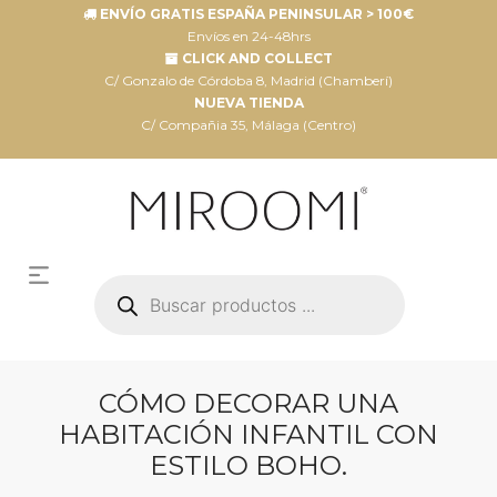
ENVÍO GRATIS ESPAÑA PENINSULAR > 100€
Envíos en 24-48hrs
CLICK AND COLLECT
C/ Gonzalo de Córdoba 8, Madrid (Chamberí)
NUEVA TIENDA
C/ Compañia 35, Málaga (Centro)
Búsqueda
de
productos
CÓMO DECORAR UNA
HABITACIÓN INFANTIL CON
ESTILO BOHO.