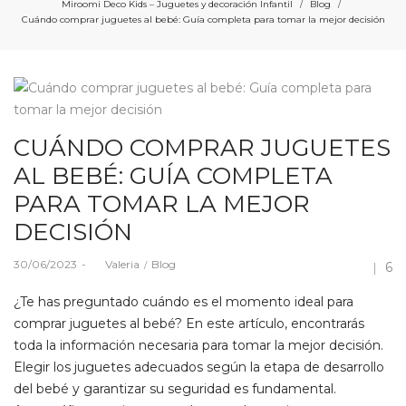
Miroomi Deco Kids – Juguetes y decoración Infantil
Blog
/
/
Cuándo comprar juguetes al bebé: Guía completa para tomar la mejor decisión
CUÁNDO COMPRAR JUGUETES
AL BEBÉ: GUÍA COMPLETA
PARA TOMAR LA MEJOR
DECISIÓN
Posted
Posted
30/06/2023
by
Valeria
Blog
6
on
in
¿Te has preguntado cuándo es el momento ideal para
comprar juguetes al bebé? En este artículo, encontrarás
toda la información necesaria para tomar la mejor decisión.
Elegir los juguetes adecuados según la etapa de desarrollo
del bebé y garantizar su seguridad es fundamental.