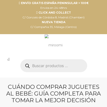
ENVÍO GRATIS ESPAÑA PENINSULAR > 100€
Envíos en 24-48hrs
CLICK AND COLLECT
C/ Gonzalo de Córdoba 8, Madrid (Chamberí)
NUEVA TIENDA
C/ Compañia 35, Málaga (Centro)
Búsqueda
de
productos
CUÁNDO COMPRAR JUGUETES
AL BEBÉ: GUÍA COMPLETA PARA
TOMAR LA MEJOR DECISIÓN