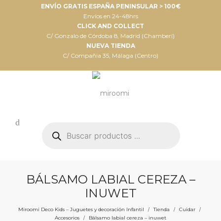
ENVÍO GRATIS ESPAÑA PENINSULAR > 100€
Envíos en 24-48hrs
CLICK AND COLLECT
C/ Gonzalo de Córdoba 8, Madrid (Chamberí)
NUEVA TIENDA
C/ Compañia 35, Málaga (Centro)
Búsqueda
de
productos
BÁLSAMO LABIAL CEREZA –
INUWET
Miroomi Deco Kids – Juguetes y decoración Infantil
Tienda
Cuidar
/
/
/
Accesorios
Bálsamo labial cereza – inuwet
/