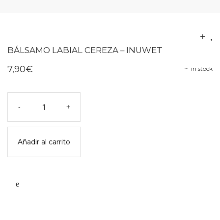
BÁLSAMO LABIAL CEREZA – INUWET
7,90
€
in stock
Bálsamo
-
+
labial
cereza
-
Añadir al carrito
inuwet
cantidad