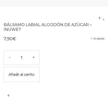
BÁLSAMO LABIAL ALGODÓN DE AZÚCAR –
INUWET
7,90
€
in stock
Bálsamo
-
+
labial
algodón
de
Añadir al carrito
azúcar
-
inuwet
cantidad