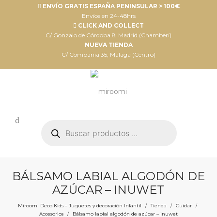
ENVÍO GRATIS ESPAÑA PENINSULAR > 100€
Envíos en 24-48hrs
CLICK AND COLLECT
C/ Gonzalo de Córdoba 8, Madrid (Chamberí)
NUEVA TIENDA
C/ Compañia 35, Málaga (Centro)
Búsqueda
de
productos
BÁLSAMO LABIAL ALGODÓN DE
AZÚCAR – INUWET
Miroomi Deco Kids – Juguetes y decoración Infantil
Tienda
Cuidar
/
/
/
Accesorios
Bálsamo labial algodón de azúcar – inuwet
/