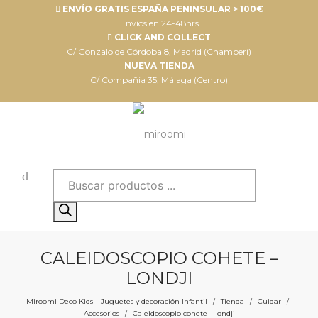
ENVÍO GRATIS ESPAÑA PENINSULAR > 100€
Envíos en 24-48hrs
CLICK AND COLLECT
C/ Gonzalo de Córdoba 8, Madrid (Chamberí)
NUEVA TIENDA
C/ Compañia 35, Málaga (Centro)
Búsqueda
de
productos
CALEIDOSCOPIO COHETE –
LONDJI
Miroomi Deco Kids – Juguetes y decoración Infantil
Tienda
Cuidar
/
/
/
Accesorios
Caleidoscopio cohete – londji
/