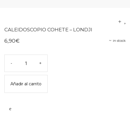
CALEIDOSCOPIO COHETE – LONDJI
6,90
€
in stock
Caleidoscopio
-
+
cohete
-
londji
Añadir al carrito
cantidad