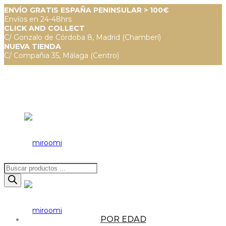
ENVÍO GRATIS ESPAÑA PENINSULAR > 100€
Envíos en 24-48hrs
CLICK AND COLLECT
C/ Gonzalo de Córdoba 8, Madrid (Chamberí)
NUEVA TIENDA
C/ Compañia 35, Málaga (Centro)
Búsqueda
de
productos
POR EDAD