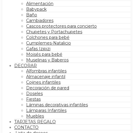
Alimentación
Babypack
Baño
Cambiadores
Cascos protectores para concierto
Chupetes y Portachupetes
Colchones para bebé
Cumplemes-Natalicio
Gafas Izipizi
Moisés para bebé
Muselinas y Baberos
DECORAR
Alfombras infantiles
Almacenaje infantil
Cojines infantiles
Decoración de pared
Doseles
Fiestas
Láminas decorativas infantiles
Lámparas Infantiles
Muebles
TARJETAS REGALO
CONTACTO