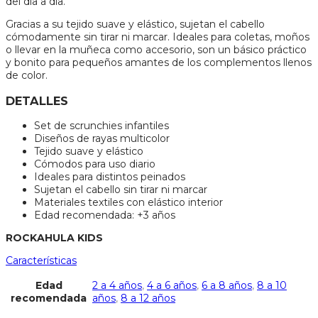
del día a día.
Gracias a su tejido suave y elástico, sujetan el cabello
cómodamente sin tirar ni marcar. Ideales para coletas, moños
o llevar en la muñeca como accesorio, son un básico práctico
y bonito para pequeños amantes de los complementos llenos
de color.
DETALLES
Set de scrunchies infantiles
Diseños de rayas multicolor
Tejido suave y elástico
Cómodos para uso diario
Ideales para distintos peinados
Sujetan el cabello sin tirar ni marcar
Materiales textiles con elástico interior
Edad recomendada: +3 años
ROCKAHULA KIDS
Características
Edad
2 a 4 años
,
4 a 6 años
,
6 a 8 años
,
8 a 10
recomendada
años
,
8 a 12 años