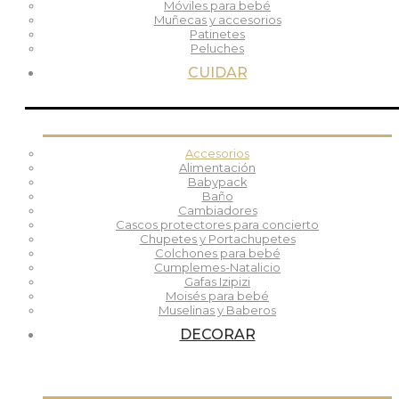
Móviles para bebé
Muñecas y accesorios
Patinetes
Peluches
CUIDAR
Accesorios
Alimentación
Babypack
Baño
Cambiadores
Cascos protectores para concierto
Chupetes y Portachupetes
Colchones para bebé
Cumplemes-Natalicio
Gafas Izipizi
Moisés para bebé
Muselinas y Baberos
DECORAR