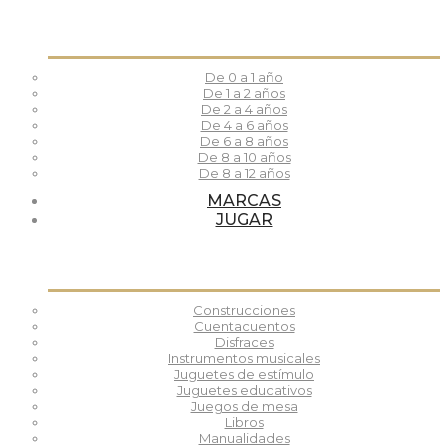
De 0 a 1 año
De 1 a 2 años
De 2 a 4 años
De 4 a 6 años
De 6 a 8 años
De 8 a 10 años
De 8 a 12 años
MARCAS
JUGAR
Construcciones
Cuentacuentos
Disfraces
Instrumentos musicales
Juguetes de estímulo
Juguetes educativos
Juegos de mesa
Libros
Manualidades