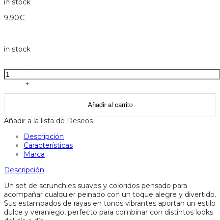
in stock
9,90
€
in stock
Coletero
-
candy
stripe
+
-
rockahula
Añadir al carrito
cantidad
Añadir a la lista de Deseos
Descripción
Características
Marca
Descripción
Un set de scrunchies suaves y coloridos pensado para
acompañar cualquier peinado con un toque alegre y divertido.
Sus estampados de rayas en tonos vibrantes aportan un estilo
dulce y veraniego, perfecto para combinar con distintos looks