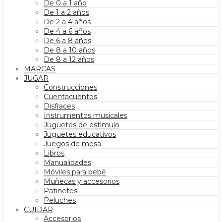
De 0 a 1 año
De 1 a 2 años
De 2 a 4 años
De 4 a 6 años
De 6 a 8 años
De 8 a 10 años
De 8 a 12 años
MARCAS
JUGAR
Construcciones
Cuentacuentos
Disfraces
Instrumentos musicales
Juguetes de estímulo
Juguetes educativos
Juegos de mesa
Libros
Manualidades
Móviles para bebé
Muñecas y accesorios
Patinetes
Peluches
CUIDAR
Accesorios