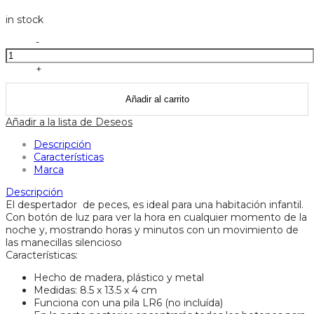
in stock
Despertador
-
peces
-
+
djeco
cantidad
Añadir al carrito
Añadir a la lista de Deseos
Descripción
Características
Marca
Descripción
El despertador de peces, es ideal para una habitación infantil.
Con botón de luz para ver la hora en cualquier momento de la
noche y, mostrando horas y minutos con un movimiento de
las manecillas silencioso
Características:
Hecho de madera, plástico y metal
Medidas: 8.5 x 13.5 x 4 cm
Funciona con una pila LR6 (no incluída)