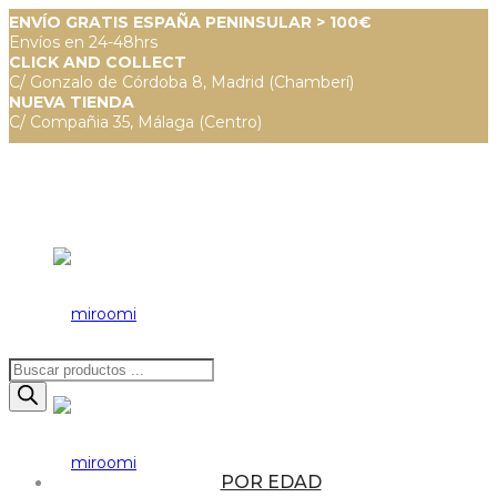
ENVÍO GRATIS ESPAÑA PENINSULAR > 100€
Envíos en 24-48hrs
CLICK AND COLLECT
C/ Gonzalo de Córdoba 8, Madrid (Chamberí)
NUEVA TIENDA
C/ Compañia 35, Málaga (Centro)
Búsqueda
de
productos
POR EDAD