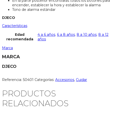
En la parte posterior encontrarás todos los botones para
encender, establecer la hora y establecer la alarma
Tono de alarma estándar
DJECO
Características
Edad
4 a 6 años
,
6 a 8 años
,
8 a 10 años
,
8 a 12
recomendada
años
Marca
MARCA
DJECO
Referencia:
50401
Categorías:
Accesorios
,
Cuidar
PRODUCTOS
RELACIONADOS