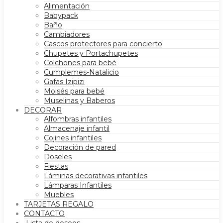
Alimentación
Babypack
Baño
Cambiadores
Cascos protectores para concierto
Chupetes y Portachupetes
Colchones para bebé
Cumplemes-Natalicio
Gafas Izipizi
Moisés para bebé
Muselinas y Baberos
DECORAR
Alfombras infantiles
Almacenaje infantil
Cojines infantiles
Decoración de pared
Doseles
Fiestas
Láminas decorativas infantiles
Lámparas Infantiles
Muebles
TARJETAS REGALO
CONTACTO