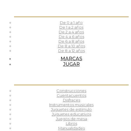
De 0 a 1 año
De 1 a 2 años
De 2 a 4 años
De 4 a 6 años
De 6 a 8 años
De 8 a 10 años
De 8 a 12 años
MARCAS
JUGAR
Construcciones
Cuentacuentos
Disfraces
Instrumentos musicales
Juguetes de estímulo
Juguetes educativos
Juegos de mesa
Libros
Manualidades