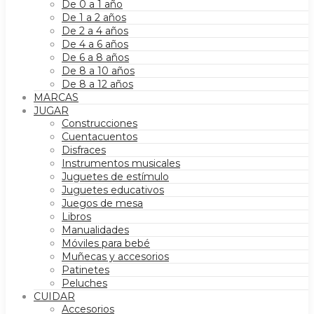
De 0 a 1 año
De 1 a 2 años
De 2 a 4 años
De 4 a 6 años
De 6 a 8 años
De 8 a 10 años
De 8 a 12 años
MARCAS
JUGAR
Construcciones
Cuentacuentos
Disfraces
Instrumentos musicales
Juguetes de estímulo
Juguetes educativos
Juegos de mesa
Libros
Manualidades
Móviles para bebé
Muñecas y accesorios
Patinetes
Peluches
CUIDAR
Accesorios