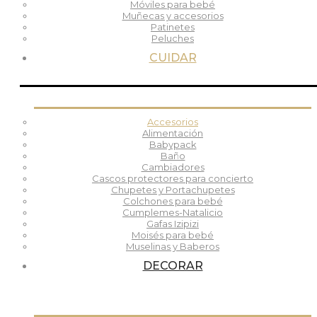
Móviles para bebé
Muñecas y accesorios
Patinetes
Peluches
CUIDAR
Accesorios
Alimentación
Babypack
Baño
Cambiadores
Cascos protectores para concierto
Chupetes y Portachupetes
Colchones para bebé
Cumplemes-Natalicio
Gafas Izipizi
Moisés para bebé
Muselinas y Baberos
DECORAR