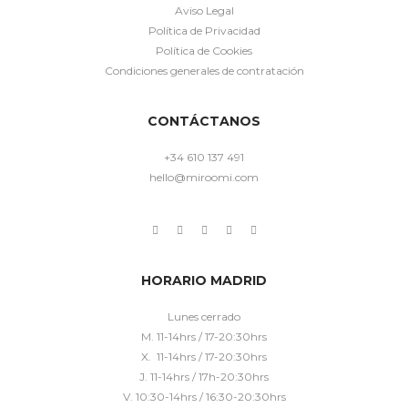
Aviso Legal
Política de Privacidad
Política de Cookies
Condiciones generales de contratación
CONTÁCTANOS
+34 610 137 491
hello@miroomi.com
HORARIO MADRID
Lunes cerrado
M. 11-14hrs / 17-20:30hrs
X. 11-14hrs / 17-20:30hrs
J. 11-14hrs / 17h-20:30hrs
V. 10:30-14hrs / 16:30-20:30hrs