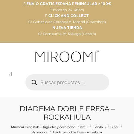
ENVÍO GRATIS ESPAÑA PENINSULAR > 100€
Envíos en 24-48hrs
CLICK AND COLLECT
C/ Gonzalo de Córdoba 8, Madrid (Chamberí)
NUEVA TIENDA
C/ Compañia 35, Málaga (Centro)
Búsqueda
de
productos
DIADEMA DOBLE FRESA –
ROCKAHULA
Miroomi Deco Kids – Juguetes y decoración Infantil
Tienda
Cuidar
/
/
/
Accesorios
Diadema doble fresa – rockahula
/