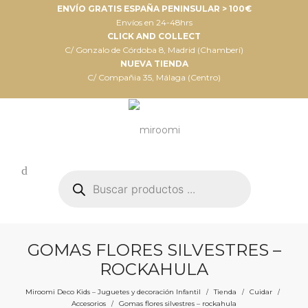
ENVÍO GRATIS ESPAÑA PENINSULAR > 100€
Envíos en 24-48hrs
CLICK AND COLLECT
C/ Gonzalo de Córdoba 8, Madrid (Chamberí)
NUEVA TIENDA
C/ Compañia 35, Málaga (Centro)
Búsqueda
de
productos
GOMAS FLORES SILVESTRES –
ROCKAHULA
Miroomi Deco Kids – Juguetes y decoración Infantil
Tienda
Cuidar
/
/
/
Accesorios
Gomas flores silvestres – rockahula
/