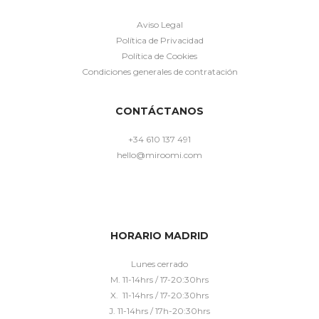
Aviso Legal
Política de Privacidad
Política de Cookies
Condiciones generales de contratación
CONTÁCTANOS
+34 610 137 491
hello@miroomi.com
HORARIO MADRID
Lunes cerrado
M. 11-14hrs / 17-20:30hrs
X. 11-14hrs / 17-20:30hrs
J. 11-14hrs / 17h-20:30hrs