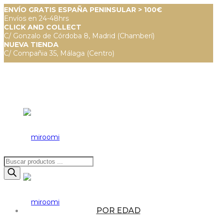
ENVÍO GRATIS ESPAÑA PENINSULAR > 100€
Envíos en 24-48hrs
CLICK AND COLLECT
C/ Gonzalo de Córdoba 8, Madrid (Chamberí)
NUEVA TIENDA
C/ Compañia 35, Málaga (Centro)
Búsqueda
de
productos
POR EDAD