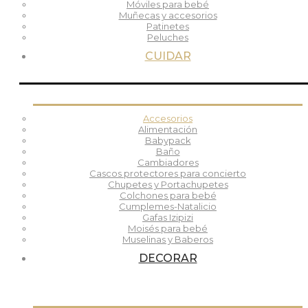
Móviles para bebé
Muñecas y accesorios
Patinetes
Peluches
CUIDAR
Accesorios
Alimentación
Babypack
Baño
Cambiadores
Cascos protectores para concierto
Chupetes y Portachupetes
Colchones para bebé
Cumplemes-Natalicio
Gafas Izipizi
Moisés para bebé
Muselinas y Baberos
DECORAR