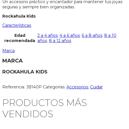
Un accesorio práctico y encantador para mantener tus joyas
seguras y siempre bien organizadas.
Rockahula Kids
Características
Edad
2 a 4 años
,
4 a 6 años
,
6 a 8 años
,
8 a 10
recomendada
años
,
8 a 12 años
Marca
MARCA
ROCKAHULA KIDS
Referencia:
JB140P
Categorías:
Accesorios
,
Cuidar
PRODUCTOS MÁS
VENDIDOS