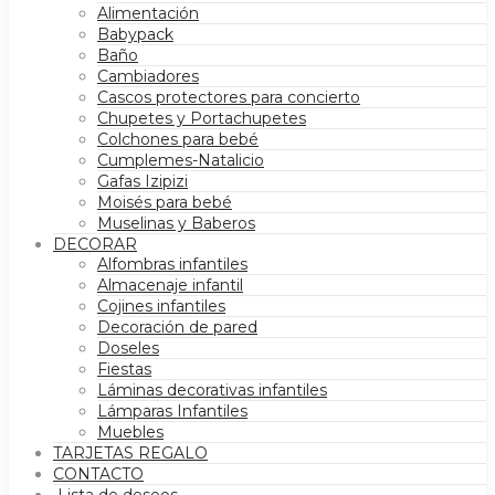
Alimentación
Babypack
Baño
Cambiadores
Cascos protectores para concierto
Chupetes y Portachupetes
Colchones para bebé
Cumplemes-Natalicio
Gafas Izipizi
Moisés para bebé
Muselinas y Baberos
DECORAR
Alfombras infantiles
Almacenaje infantil
Cojines infantiles
Decoración de pared
Doseles
Fiestas
Láminas decorativas infantiles
Lámparas Infantiles
Muebles
TARJETAS REGALO
CONTACTO