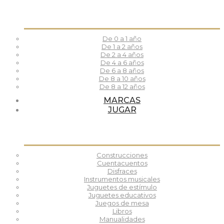
De 0 a 1 año
De 1 a 2 años
De 2 a 4 años
De 4 a 6 años
De 6 a 8 años
De 8 a 10 años
De 8 a 12 años
MARCAS
JUGAR
Construcciones
Cuentacuentos
Disfraces
Instrumentos musicales
Juguetes de estímulo
Juguetes educativos
Juegos de mesa
Libros
Manualidades