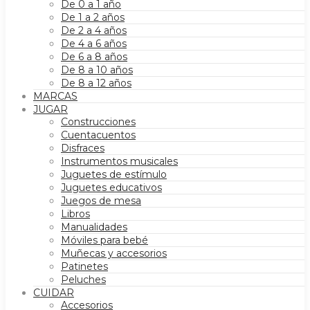
De 0 a 1 año
De 1 a 2 años
De 2 a 4 años
De 4 a 6 años
De 6 a 8 años
De 8 a 10 años
De 8 a 12 años
MARCAS
JUGAR
Construcciones
Cuentacuentos
Disfraces
Instrumentos musicales
Juguetes de estímulo
Juguetes educativos
Juegos de mesa
Libros
Manualidades
Móviles para bebé
Muñecas y accesorios
Patinetes
Peluches
CUIDAR
Accesorios