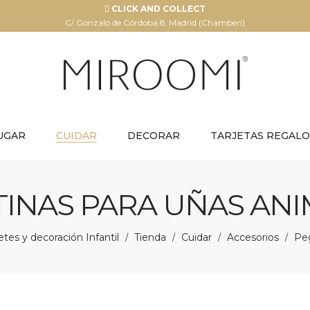
CLICK AND COLLECT
C/ Gonzalo de Córdoba 8, Madrid (Chamberí)
UGAR
CUIDAR
DECORAR
TARJETAS REGALO
INAS PARA UÑAS AN
tes y decoración Infantil
Tienda
Cuidar
Accesorios
Peg
/
/
/
/