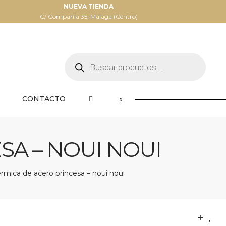
NUEVA TIENDA
C/ Compañia 35, Málaga (Centro)
Búsqueda
de
productos
CONTACTO
SA – NOUI NOUI
érmica de acero princesa – noui noui