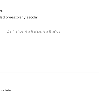
os
dad preescolar y escolar
2 a 4 años
,
4 a 6 años
,
6 a 8 años
ovedades