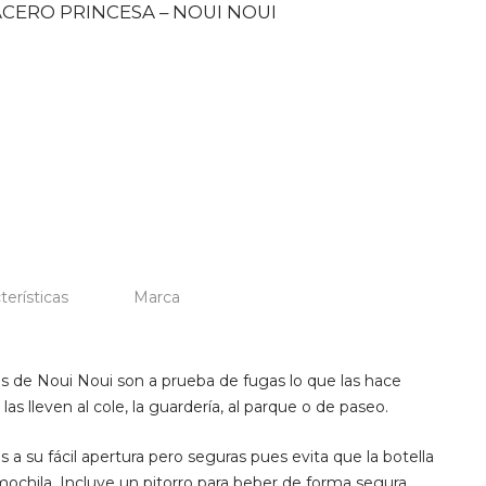
CERO PRINCESA – NOUI NOUI
terísticas
Marca
os de Noui Noui son a prueba de fugas lo que las hace
as lleven al cole, la guardería, al parque o de paseo.
s a su fácil apertura pero seguras pues evita que la botella
mochila. Incluye un pitorro para beber de forma segura