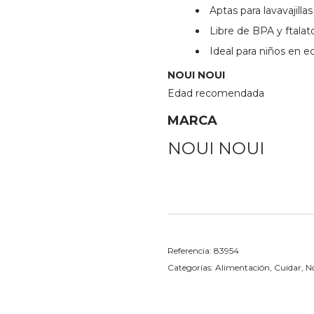
Aptas para lavavajillas
Libre de BPA y ftalat
Ideal para niños en e
NOUI NOUI
Edad recomendada
MARCA
NOUI NOUI
Referencia:
83954
Categorías:
Alimentación
,
Cuidar
,
N