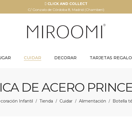
CLICK AND COLLECT
C/ Gonzalo de Córdoba 8, Madrid (Chamberí)
UGAR
CUIDAR
DECORAR
TARJETAS REGALO
CA DE ACERO PRINCE
oración Infantil
Tienda
Cuidar
Alimentación
Botella t
/
/
/
/