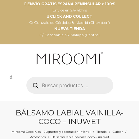
ENVÍO GRATIS ESPAÑA PENINSULAR > 100€
Envíos en 24-48hrs
CLICK AND COLLECT
C/ Gonzalo de Córdoba 8, Madrid (Chamberí)
NUEVA TIENDA
C/ Compañia 35, Málaga (Centro)
Búsqueda
de
productos
BÁLSAMO LABIAL VAINILLA-
COCO – INUWET
Miroomi Deco Kids – Juguetes y decoración Infantil
Tienda
Cuidar
/
/
/
Accesorios
Bálsamo labial vainilla-coco – inuwet
/