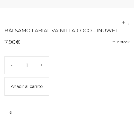
BÁLSAMO LABIAL VAINILLA-COCO – INUWET
7,90
€
in stock
Bálsamo
-
+
labial
vainilla-
coco
Añadir al carrito
-
inuwet
cantidad