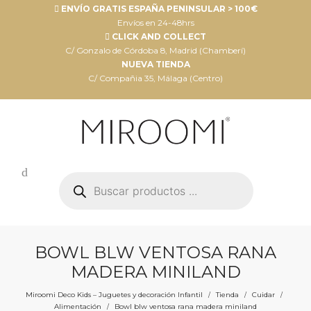
ENVÍO GRATIS ESPAÑA PENINSULAR > 100€
Envíos en 24-48hrs
CLICK AND COLLECT
C/ Gonzalo de Córdoba 8, Madrid (Chamberí)
NUEVA TIENDA
C/ Compañia 35, Málaga (Centro)
Búsqueda
de
productos
BOWL BLW VENTOSA RANA
MADERA MINILAND
Miroomi Deco Kids – Juguetes y decoración Infantil
Tienda
Cuidar
/
/
/
Alimentación
Bowl blw ventosa rana madera miniland
/