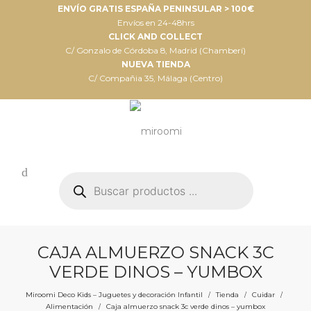
ENVÍO GRATIS ESPAÑA PENINSULAR > 100€
Envíos en 24-48hrs
CLICK AND COLLECT
C/ Gonzalo de Córdoba 8, Madrid (Chamberí)
NUEVA TIENDA
C/ Compañia 35, Málaga (Centro)
Búsqueda
de
productos
CAJA ALMUERZO SNACK 3C
VERDE DINOS – YUMBOX
Miroomi Deco Kids – Juguetes y decoración Infantil
Tienda
Cuidar
/
/
/
Alimentación
Caja almuerzo snack 3c verde dinos – yumbox
/