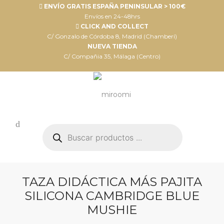
ENVÍO GRATIS ESPAÑA PENINSULAR > 100€
Envíos en 24-48hrs
CLICK AND COLLECT
C/ Gonzalo de Córdoba 8, Madrid (Chamberí)
NUEVA TIENDA
C/ Compañia 35, Málaga (Centro)
Búsqueda
de
productos
TAZA DIDÁCTICA MÁS PAJITA
SILICONA CAMBRIDGE BLUE
MUSHIE