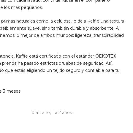
más con cada lavado, convirtiéndose en el compañero
 de los más pequeños.
 primas naturales como la celulosa, le da a Kaffle una textura
creíblemente suave, sino también durable y absorbente. Al
nemos lo mejor de ambos mundos: ligereza, transpirabilidad
tencia, Kaffle está certificado con el estándar OEKOTEX
a prenda ha pasado estrictas pruebas de seguridad. Así,
o que estás eligiendo un tejido seguro y confiable para tu
e 3 meses.
0 a 1 año
,
1 a 2 años