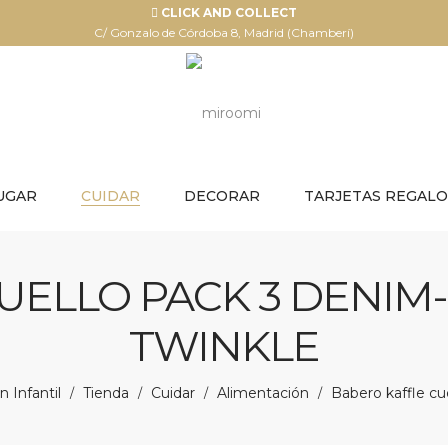
CLICK AND COLLECT
C/ Gonzalo de Córdoba 8, Madrid (Chamberí)
UGAR
CUIDAR
DECORAR
TARJETAS REGALO
ELLO PACK 3 DENIM-
TWINKLE
 Infantil
Tienda
Cuidar
Alimentación
Babero kaffle cu
/
/
/
/