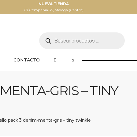
NUEVA TIENDA
C/ Compañia 35, Málaga (Centro)
Búsqueda
de
productos
CONTACTO
MENTA-GRIS – TINY
ello pack 3 denim-menta-gris – tiny twinkle