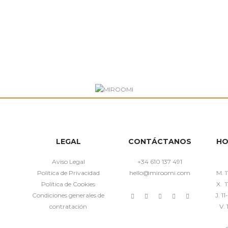
LEGAL
CONTÁCTANOS
HO
Aviso Legal
+34 610 137 491
Política de Privacidad
hello@miroomi.com
M. 1
Política de Cookies
X. 1
Condiciones generales de
J. 1
contratación
V. 