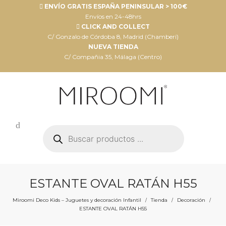
ENVÍO GRATIS ESPAÑA PENINSULAR > 100€
Envíos en 24-48hrs
CLICK AND COLLECT
C/ Gonzalo de Córdoba 8, Madrid (Chamberí)
NUEVA TIENDA
C/ Compañia 35, Málaga (Centro)
Búsqueda
de
productos
ESTANTE OVAL RATÁN H55
Miroomi Deco Kids – Juguetes y decoración Infantil
Tienda
Decoración
/
/
/
ESTANTE OVAL RATÁN H55