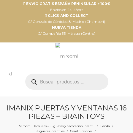
ENVÍO GRATIS ESPAÑA PENINSULAR > 100€
Envíos en 24-48hrs
CLICK AND COLLECT
C/ Gonzalo de Córdoba 8, Madrid (Chamberí)
NUEVA TIENDA
C/ Compañia 35, Málaga (Centro)
Búsqueda
de
productos
IMANIX PUERTAS Y VENTANAS 16
PIEZAS – BRAINTOYS
Miroomi Deco Kids – Juguetes y decoración Infantil
Tienda
/
/
Juguetes infantiles
Construcciones
/
/