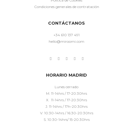
Política de Cookies
Condiciones generales de contratación
CONTÁCTANOS
+34 610 137 491
hello@miroomi.com
HORARIO MADRID
Lunes cerrado
M. 11-14hrs / 17-20:30hrs
X. 11-14hrs / 17-20:30hrs
J. 11-14hrs / 17h-20:30hrs
V. 10:30-14hrs / 16:30-20:30hrs
S. 10:30-14hrs/ 15-20:30hrs