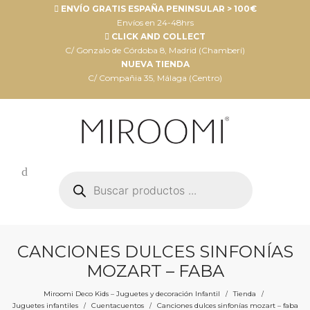
ENVÍO GRATIS ESPAÑA PENINSULAR > 100€
Envíos en 24-48hrs
CLICK AND COLLECT
C/ Gonzalo de Córdoba 8, Madrid (Chamberí)
NUEVA TIENDA
C/ Compañia 35, Málaga (Centro)
Búsqueda
de
productos
CANCIONES DULCES SINFONÍAS
MOZART – FABA
Miroomi Deco Kids – Juguetes y decoración Infantil
Tienda
/
/
Juguetes infantiles
Cuentacuentos
Canciones dulces sinfonías mozart – faba
/
/