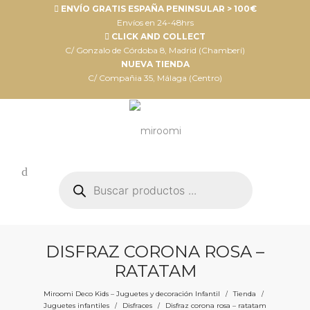
ENVÍO GRATIS ESPAÑA PENINSULAR > 100€
Envíos en 24-48hrs
CLICK AND COLLECT
C/ Gonzalo de Córdoba 8, Madrid (Chamberí)
NUEVA TIENDA
C/ Compañia 35, Málaga (Centro)
Búsqueda
de
productos
DISFRAZ CORONA ROSA –
RATATAM
Miroomi Deco Kids – Juguetes y decoración Infantil
Tienda
/
/
Juguetes infantiles
Disfraces
Disfraz corona rosa – ratatam
/
/