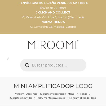
ENVÍO GRATIS ESPAÑA PENINSULAR > 100€
Envíos en 24-48hrs
CLICK AND COLLECT
C/ Gonzalo de Córdoba 8, Madrid (Chamberí)
NUEVA TIENDA
C/ Compañia 35, Málaga (Centro)
Búsqueda
de
productos
MINI AMPLIFICADOR LOOG
Miroomi Deco Kids – Juguetes y decoración Infantil
Tienda
/
/
Juguetes infantiles
Instrumentos musicales
Mini amplificador loog
/
/