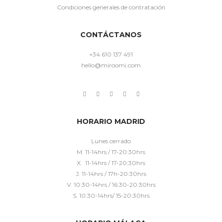
Condiciones generales de contratación
CONTÁCTANOS
+34 610 137 491
hello@miroomi.com
HORARIO MADRID
Lunes cerrado
M. 11-14hrs / 17-20:30hrs
X. 11-14hrs / 17-20:30hrs
J. 11-14hrs / 17h-20:30hrs
V. 10:30-14hrs / 16:30-20:30hrs
S. 10:30-14hrs/ 15-20:30hrs