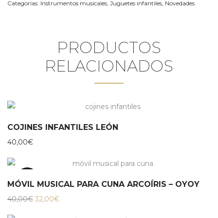
Categorías:
Instrumentos musicales
,
Juguetes infantiles
,
Novedades
PRODUCTOS
RELACIONADOS
COJINES INFANTILES LEÓN
40,00
€
20%
MÓVIL MUSICAL PARA CUNA ARCOÍRIS – OYOY
El
El
40,00
€
32,00
€
precio
precio
original
actual