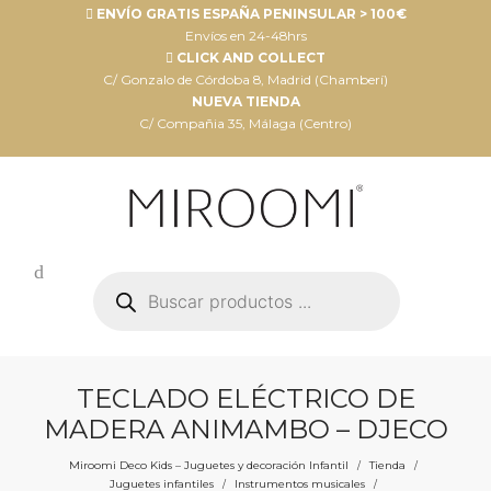
ENVÍO GRATIS ESPAÑA PENINSULAR > 100€
Envíos en 24-48hrs
CLICK AND COLLECT
C/ Gonzalo de Córdoba 8, Madrid (Chamberí)
NUEVA TIENDA
C/ Compañia 35, Málaga (Centro)
Búsqueda
de
productos
TECLADO ELÉCTRICO DE
MADERA ANIMAMBO – DJECO
Miroomi Deco Kids – Juguetes y decoración Infantil
Tienda
/
/
Juguetes infantiles
Instrumentos musicales
/
/