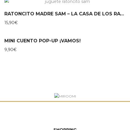
era:
es:
40,00€.
32,00€.
RATONCITO MADRE SAM – LA CASA DE LOS RATONES
15,90
€
MINI CUENTO POP-UP ¡VAMOS!
9,90
€
SHOPPING