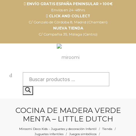
ENVÍO GRATIS ESPAÑA PENINSULAR > 100€
Envíos en 24-48hrs
CLICK AND COLLECT
C/ Gonzalo de Córdoba 8, Madrid (Chamberí)
NUEVA TIENDA
C/ Compañia 35, Málaga (Centro)
Búsqueda
de
productos
COCINA DE MADERA VERDE
MENTA – LITTLE DUTCH
Miroomi Deco Kids – Juguetes y decoración Infantil
Tienda
/
/
Juguetes infantiles
Juegos simbólicos
/
/