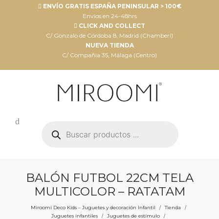
ENVÍO GRATIS ESPAÑA PENINSULAR > 100€
Envíos en 24-48hrs
CLICK AND COLLECT
C/ Gonzalo de Córdoba 8, Madrid (Chamberí)
NUEVA TIENDA
C/ Compañia 35, Málaga (Centro)
Búsqueda
de
productos
BALÓN FUTBOL 22CM TELA
MULTICOLOR – RATATAM
Miroomi Deco Kids – Juguetes y decoración Infantil
Tienda
/
/
Juguetes infantiles
Juguetes de estímulo
/
/