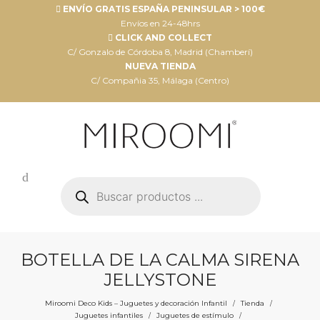
ENVÍO GRATIS ESPAÑA PENINSULAR > 100€
Envíos en 24-48hrs
CLICK AND COLLECT
C/ Gonzalo de Córdoba 8, Madrid (Chamberí)
NUEVA TIENDA
C/ Compañia 35, Málaga (Centro)
Búsqueda
de
productos
BOTELLA DE LA CALMA SIRENA
JELLYSTONE
Miroomi Deco Kids – Juguetes y decoración Infantil
Tienda
/
/
Juguetes infantiles
Juguetes de estímulo
/
/