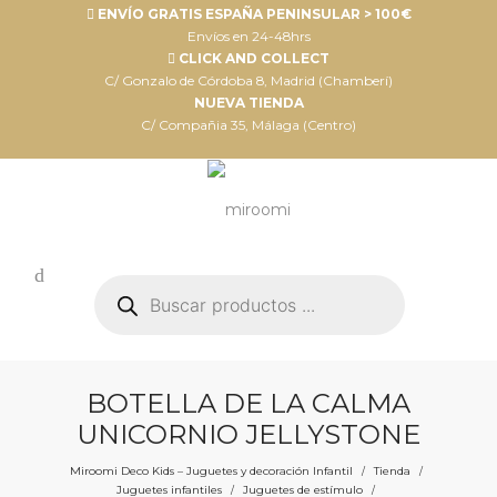
ENVÍO GRATIS ESPAÑA PENINSULAR > 100€
Envíos en 24-48hrs
CLICK AND COLLECT
C/ Gonzalo de Córdoba 8, Madrid (Chamberí)
NUEVA TIENDA
C/ Compañia 35, Málaga (Centro)
Búsqueda
de
productos
BOTELLA DE LA CALMA
UNICORNIO JELLYSTONE
Miroomi Deco Kids – Juguetes y decoración Infantil
Tienda
/
/
Juguetes infantiles
Juguetes de estímulo
/
/