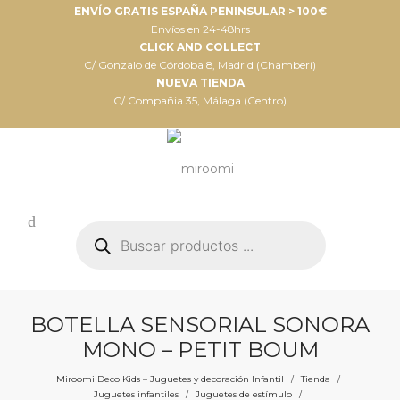
ENVÍO GRATIS ESPAÑA PENINSULAR > 100€
Envíos en 24-48hrs
CLICK AND COLLECT
C/ Gonzalo de Córdoba 8, Madrid (Chamberí)
NUEVA TIENDA
C/ Compañia 35, Málaga (Centro)
Búsqueda
de
productos
BOTELLA SENSORIAL SONORA
MONO – PETIT BOUM
Miroomi Deco Kids – Juguetes y decoración Infantil
Tienda
/
/
Juguetes infantiles
Juguetes de estímulo
/
/