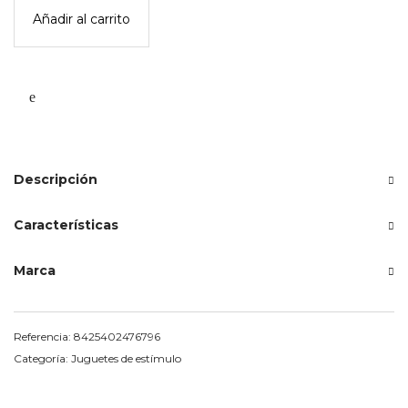
mono
Añadir al carrito
-
petit
boum
cantidad
Descripción
Características
Marca
Referencia:
8425402476796
Categoría:
Juguetes de estímulo