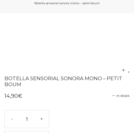
Botella sensorial sonora mono – petit boum
BOTELLA SENSORIAL SONORA MONO – PETIT
BOUM
14,90
€
in stock
Botella
-
+
sensorial
sonora