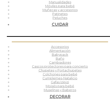
Manualidades
Móviles para bebé
Muñecas y accesorios
Patinetes
Peluches
CUIDAR
Accesorios
Alimentación
Babypack
Baño
Cambiadores
Cascos protectores para concierto
Chupetes y Portachupetes
Colchones para bebé
Cumplemes-Natalicio
Gafas Izipizi
Moisés para bebé
Muselinas y Baberos
DECORAR