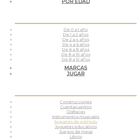
POR EDAD
De 0 a 1 año
De 1 a 2 años
De 2 a 4 años
De 4 a 6 años
De 6 a 8 años
De 8 a 10 años
De 8 a 12 años
MARCAS
JUGAR
Construcciones
Cuentacuentos
Disfraces
Instrumentos musicales
Juguetes de estímulo
Juguetes educativos
Juegos de mesa
Libros