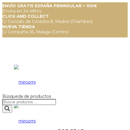
ENVÍO GRATIS ESPAÑA PENINSULAR > 100€
Envíos en 24-48hrs
CLICK AND COLLECT
C/ Gonzalo de Córdoba 8, Madrid (Chamberí)
NUEVA TIENDA
C/ Compañia 35, Málaga (Centro)
Búsqueda de productos