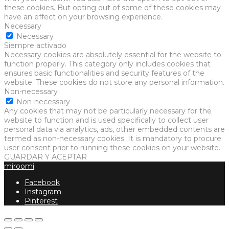
these cookies. But opting out of some of these cookies may
have an effect on your browsing experience.
Necessary
Necessary
Siempre activado
Necessary cookies are absolutely essential for the website to
function properly. This category only includes cookies that
ensures basic functionalities and security features of the
website. These cookies do not store any personal information.
Non-necessary
Non-necessary
Any cookies that may not be particularly necessary for the
website to function and is used specifically to collect user
personal data via analytics, ads, other embedded contents are
termed as non-necessary cookies. It is mandatory to procure
user consent prior to running these cookies on your website.
GUARDAR Y ACEPTAR
miroomi
Facebook
Instagram
Pinterest