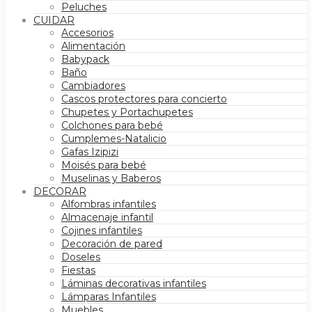
Peluches
CUIDAR
Accesorios
Alimentación
Babypack
Baño
Cambiadores
Cascos protectores para concierto
Chupetes y Portachupetes
Colchones para bebé
Cumplemes-Natalicio
Gafas Izipizi
Moisés para bebé
Muselinas y Baberos
DECORAR
Alfombras infantiles
Almacenaje infantil
Cojines infantiles
Decoración de pared
Doseles
Fiestas
Láminas decorativas infantiles
Lámparas Infantiles
Muebles