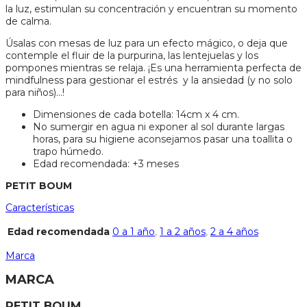
la luz, estimulan su concentración y encuentran su momento
de calma.
Úsalas con mesas de luz para un efecto mágico, o deja que
contemple el fluir de la purpurina, las lentejuelas y los
pompones mientras se relaja. ¡Es una herramienta perfecta de
mindfulness para gestionar el estrés y la ansiedad (y no solo
para niños)…!
Dimensiones de cada botella: 14cm x 4 cm.
No sumergir en agua ni exponer al sol durante largas
horas, para su higiene aconsejamos pasar una toallita o
trapo húmedo.
Edad recomendada: +3 meses
PETIT BOUM
Características
Edad recomendada
0 a 1 año
,
1 a 2 años
,
2 a 4 años
Marca
MARCA
PETIT BOUM