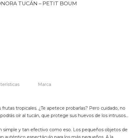
ONORA TUCÁN – PETIT BOUM
terísticas
Marca
s frutas tropicales. ¿Te apetece probarlas? Pero cuidado, no
o podrás oír al tucán, que protege sus huevos de los intrusos…
 simple y tan efectivo como eso. Los pequeños objetos de
 auténtico espectáculo para los más pequeños. A la