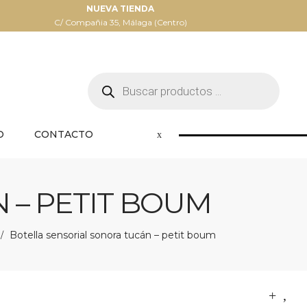
NUEVA TIENDA
C/ Compañia 35, Málaga (Centro)
Búsqueda
de
productos
O
CONTACTO
 – PETIT BOUM
Botella sensorial sonora tucán – petit boum
/