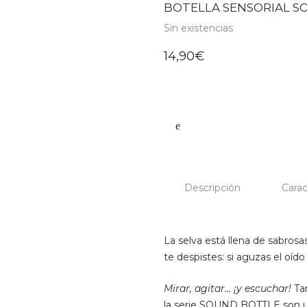
BOTELLA SENSORIAL S
Sin existencias
14,90
€
Descripción
Carac
La selva está llena de sabrosa
te despistes: si aguzas el oíd
Mirar, agitar… ¡y escuchar!
Tan
la serie SOUND BOTTLE son un