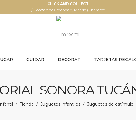
CLICK AND COLLECT
C/ Gonzalo de Córdoba 8, Madrid (Chamberí)
JUGAR
CUIDAR
DECORAR
TARJETAS REGAL
ORIAL SONORA TUCÁN
nfantil
Tienda
Juguetes infantiles
Juguetes de estímulo
/
/
/