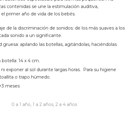
ezas contenidas se une la estimulación auditiva,
l primer año de vida de los bebés.
je de la discriminación de sonidos: de los más suaves a los
ada sonido a un significante.
 gruesa: apilando las botellas, agitándolas, haciéndolas
botella: 14 x 4 cm.
i exponer al sol durante largas horas.
Para su higiene
oallita o trapo húmedo.
+3 meses
0 a 1 año
,
1 a 2 años
,
2 a 4 años