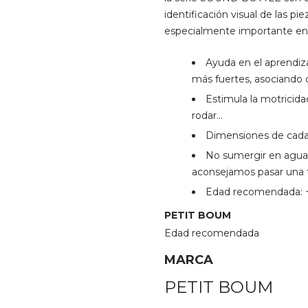
identificación visual de las pi
especialmente importante en e
Ayuda en el aprendiza
más fuertes, asociando c
Estimula la motricidad
rodar…
Dimensiones de cada 
No sumergir en agua n
aconsejamos pasar una t
Edad recomendada: 
PETIT BOUM
Edad recomendada
MARCA
PETIT BOUM