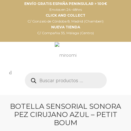
ENVÍO GRATIS ESPAÑA PENINSULAR > 100€
Envíos en 24-48hrs
CLICK AND COLLECT
C/ Gonzalo de Córdoba 8, Madrid (Chamberí)
NUEVA TIENDA
C/ Compañia 35, Málaga (Centro)
Búsqueda
de
productos
BOTELLA SENSORIAL SONORA
PEZ CIRUJANO AZUL – PETIT
BOUM