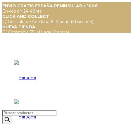
ENVÍO GRATIS ESPAÑA PENINSULAR > 100€
Envíos en 24-48hrs
CLICK AND COLLECT
C/ Gonzalo de Córdoba 8, Madrid (Chamberí)
NUEVA TIENDA
C/ Compañia 35, Málaga (Centro)
Búsqueda
de
productos