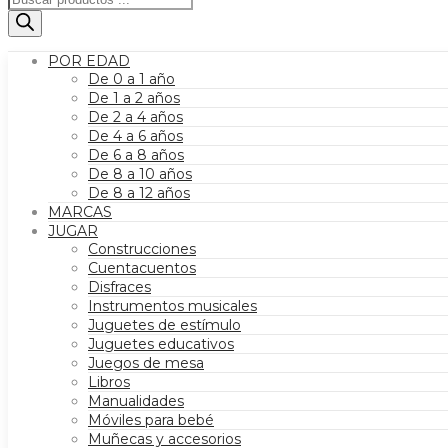
de
productos
POR EDAD
De 0 a 1 año
De 1 a 2 años
De 2 a 4 años
De 4 a 6 años
De 6 a 8 años
De 8 a 10 años
De 8 a 12 años
MARCAS
JUGAR
Construcciones
Cuentacuentos
Disfraces
Instrumentos musicales
Juguetes de estímulo
Juguetes educativos
Juegos de mesa
Libros
Manualidades
Móviles para bebé
Muñecas y accesorios