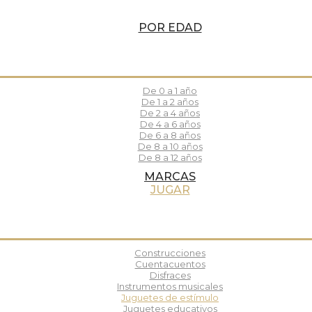
POR EDAD
De 0 a 1 año
De 1 a 2 años
De 2 a 4 años
De 4 a 6 años
De 6 a 8 años
De 8 a 10 años
De 8 a 12 años
MARCAS
JUGAR
Construcciones
Cuentacuentos
Disfraces
Instrumentos musicales
Juguetes de estímulo
Juguetes educativos