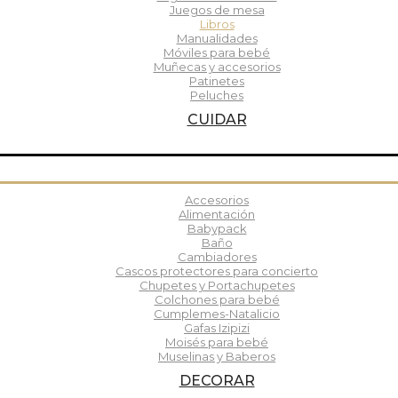
Juegos de mesa
Libros
Manualidades
Móviles para bebé
Muñecas y accesorios
Patinetes
Peluches
CUIDAR
Accesorios
Alimentación
Babypack
Baño
Cambiadores
Cascos protectores para concierto
Chupetes y Portachupetes
Colchones para bebé
Cumplemes-Natalicio
Gafas Izipizi
Moisés para bebé
Muselinas y Baberos
DECORAR