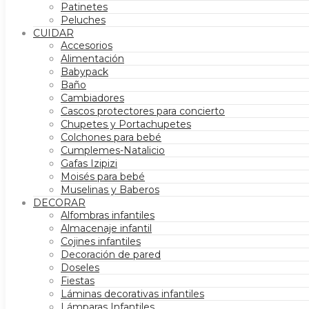
Patinetes
Peluches
CUIDAR
Accesorios
Alimentación
Babypack
Baño
Cambiadores
Cascos protectores para concierto
Chupetes y Portachupetes
Colchones para bebé
Cumplemes-Natalicio
Gafas Izipizi
Moisés para bebé
Muselinas y Baberos
DECORAR
Alfombras infantiles
Almacenaje infantil
Cojines infantiles
Decoración de pared
Doseles
Fiestas
Láminas decorativas infantiles
Lámparas Infantiles