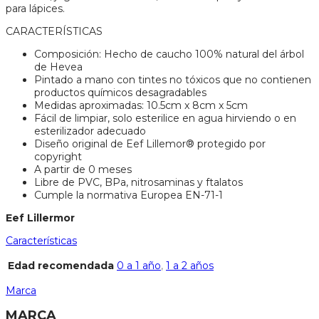
para lápices.
CARACTERÍSTICAS
Composición: Hecho de caucho 100% natural del árbol
de Hevea
Pintado a mano con tintes no tóxicos que no contienen
productos químicos desagradables
Medidas aproximadas: 10.5cm x 8cm x 5cm
Fácil de limpiar, solo esterilice en agua hirviendo o en
esterilizador adecuado
Diseño original de Eef Lillemor® protegido por
copyright
A partir de 0 meses
Libre de PVC, BPa, nitrosaminas y ftalatos
Cumple la normativa Europea EN-71-1
Eef Lillermor
Características
Edad recomendada
0 a 1 año
,
1 a 2 años
Marca
MARCA