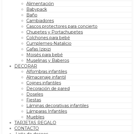
Alimentación
Babypack
Baño
Cambiadores
Cascos protectores para concierto
Chupetes y Portachupetes
Colchones para bebé
Cumplemes-Natalicio
Gafas Izipizi
Moisés para bebé
Muselinas y Baberos
DECORAR
Alfombras infantiles
Almacenaje infantil
Cojines infantiles
Decoración de pared
Doseles
Fiestas
Láminas decorativas infantiles
Lámparas Infantiles
Muebles
TARJETAS REGALO
CONTACTO