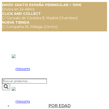
ENVÍO GRATIS ESPAÑA PENINSULAR > 100€
Envíos en 24-48hrs
CLICK AND COLLECT
C/ Gonzalo de Córdoba 8, Madrid (Chamberí)
NUEVA TIENDA
C/ Compañia 35, Málaga (Centro)
Búsqueda
de
productos
POR EDAD