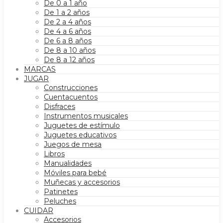
De 0 a 1 año
De 1 a 2 años
De 2 a 4 años
De 4 a 6 años
De 6 a 8 años
De 8 a 10 años
De 8 a 12 años
MARCAS
JUGAR
Construcciones
Cuentacuentos
Disfraces
Instrumentos musicales
Juguetes de estímulo
Juguetes educativos
Juegos de mesa
Libros
Manualidades
Móviles para bebé
Muñecas y accesorios
Patinetes
Peluches
CUIDAR
Accesorios