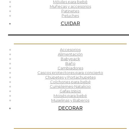
Móviles para bebé
Muñecas y accesorios
Patinetes
Peluches
CUIDAR
Accesorios
Alimentación
Babypack
Baño
Cambiadores
Cascos protectores para concierto
Chupetes y Portachupetes
Colchones para bebé
Cumplemes-Natalicio
Gafas Izipizi
Moisés para bebé
Muselinas y Baberos
DECORAR