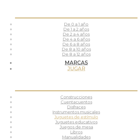
De 0 a 1 año
De 1 a 2 años
De 2 a 4 años
De 4 a 6 años
De 6 a 8 años
De 8 a 10 años
De 8 a 12 años
MARCAS
JUGAR
Construcciones
Cuentacuentos
Disfraces
Instrumentos musicales
Juguetes de estímulo
Juguetes educativos
Juegos de mesa
Libros
Manualidades