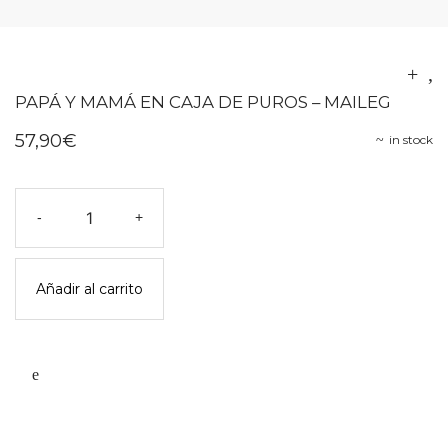
PAPÁ Y MAMÁ EN CAJA DE PUROS – MAILEG
57,90
€
in stock
Papá
-
+
y
mamá
en
Añadir al carrito
caja
de
puros
-
maileg
cantidad