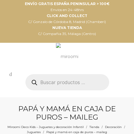
ENVÍO GRATIS ESPAÑA PENINSULAR > 100€
Envíos en 24-48hrs
CLICK AND COLLECT
C/ Gonzalo de Córdoba 8, Madrid (Chamberí)
NUEVA TIENDA
C/ Compañia 35, Málaga (Centro)
Búsqueda
de
productos
PAPÁ Y MAMÁ EN CAJA DE
PUROS – MAILEG
Miroomi Deco Kids – Juguetes y decoración Infantil
Tienda
Decoración
/
/
/
Juguetes
Papá y mamá en caja de puros – maileg
/