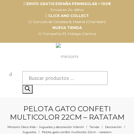
ENVÍO GRATIS ESPAÑA PENINSULAR > 100€
Envíos en 24-48hrs
CLICK AND COLLECT
C/ Gonzalo de Córdoba 8, Madrid (Chamberí)
NUEVA TIENDA
C/ Compañia 35, Málaga (Centro)
Búsqueda
de
productos
PELOTA GATO CONFETI
MULTICOLOR 22CM – RATATAM
Miroomi Deco Kids – Juguetes y decoración Infantil
Tienda
Decoración
/
/
/
Juguetes
Pelota gato confeti multicolor 22cm – ratatam
/