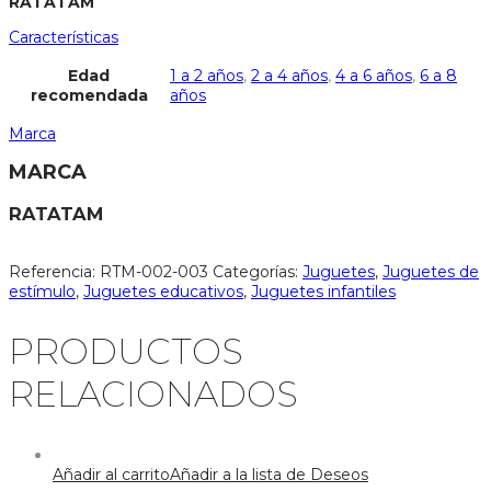
RATATAM
Características
Edad
1 a 2 años
,
2 a 4 años
,
4 a 6 años
,
6 a 8
recomendada
años
Marca
MARCA
RATATAM
Referencia:
RTM-002-003
Categorías:
Juguetes
,
Juguetes de
estímulo
,
Juguetes educativos
,
Juguetes infantiles
PRODUCTOS
RELACIONADOS
Añadir al carrito
Añadir a la lista de Deseos