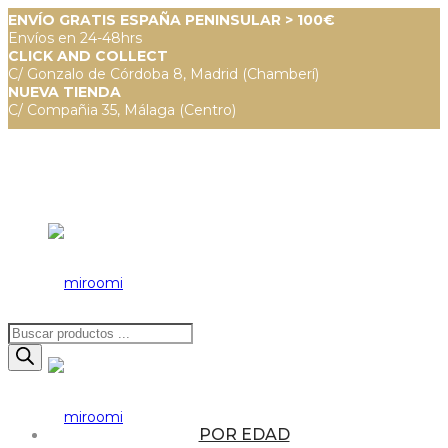
ENVÍO GRATIS ESPAÑA PENINSULAR > 100€
Envíos en 24-48hrs
CLICK AND COLLECT
C/ Gonzalo de Córdoba 8, Madrid (Chamberí)
NUEVA TIENDA
C/ Compañia 35, Málaga (Centro)
Búsqueda
de
productos
POR EDAD