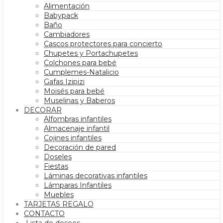
Alimentación
Babypack
Baño
Cambiadores
Cascos protectores para concierto
Chupetes y Portachupetes
Colchones para bebé
Cumplemes-Natalicio
Gafas Izipizi
Moisés para bebé
Muselinas y Baberos
DECORAR
Alfombras infantiles
Almacenaje infantil
Cojines infantiles
Decoración de pared
Doseles
Fiestas
Láminas decorativas infantiles
Lámparas Infantiles
Muebles
TARJETAS REGALO
CONTACTO