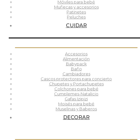
Móviles para bebé
Muñecas y accesorios
Patinetes
Peluches
CUIDAR
Accesorios
Alimentación
Babypack
Baño
Cambiadores
Cascos protectores para concierto
Chupetes y Portachupetes
Colchones para bebé
Cumplemes-Natalicio
Gafas Izipizi
Moisés para bebé
Muselinas y Baberos
DECORAR