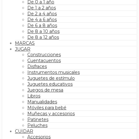
De 0 a 1 año
De 1 a 2 años
De 2 a 4 años
De 4 a 6 años
De 6 a 8 años
De 8 a 10 años
De 8 a 12 años
MARCAS
JUGAR
Construcciones
Cuentacuentos
Disfraces
Instrumentos musicales
Juguetes de estímulo
Juguetes educativos
Juegos de mesa
Libros
Manualidades
Móviles para bebé
Muñecas y accesorios
Patinetes
Peluches
CUIDAR
Accesorios