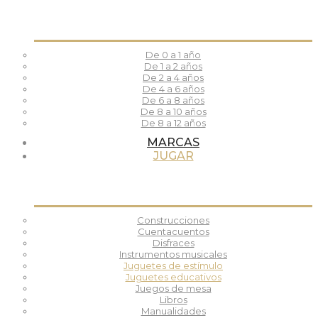
De 0 a 1 año
De 1 a 2 años
De 2 a 4 años
De 4 a 6 años
De 6 a 8 años
De 8 a 10 años
De 8 a 12 años
MARCAS
JUGAR
Construcciones
Cuentacuentos
Disfraces
Instrumentos musicales
Juguetes de estímulo
Juguetes educativos
Juegos de mesa
Libros
Manualidades