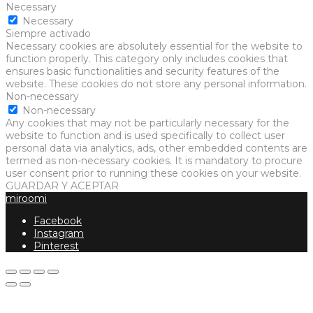
Necessary
Necessary
Siempre activado
Necessary cookies are absolutely essential for the website to
function properly. This category only includes cookies that
ensures basic functionalities and security features of the
website. These cookies do not store any personal information.
Non-necessary
Non-necessary
Any cookies that may not be particularly necessary for the
website to function and is used specifically to collect user
personal data via analytics, ads, other embedded contents are
termed as non-necessary cookies. It is mandatory to procure
user consent prior to running these cookies on your website.
GUARDAR Y ACEPTAR
miroomi
Facebook
Instagram
Pinterest