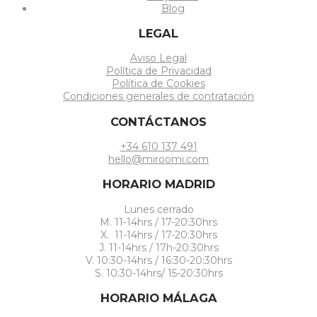
Blog
LEGAL
Aviso Legal
Política de Privacidad
Política de Cookies
Condiciones generales de contratación
CONTÁCTANOS
+34 610 137 491
hello@miroomi.com
HORARIO MADRID
Lunes cerrado
M. 11-14hrs / 17-20:30hrs
X. 11-14hrs / 17-20:30hrs
J. 11-14hrs / 17h-20:30hrs
V. 10:30-14hrs / 16:30-20:30hrs
S. 10:30-14hrs/ 15-20:30hrs
HORARIO MÁLAGA