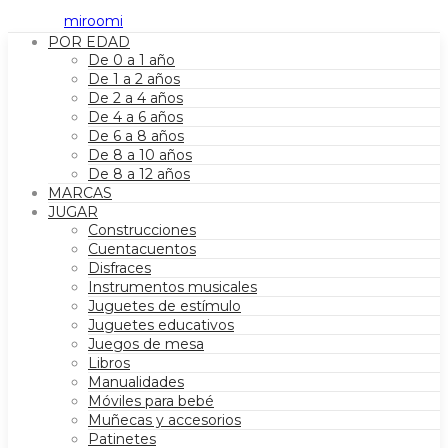
POR EDAD
De 0 a 1 año
De 1 a 2 años
De 2 a 4 años
De 4 a 6 años
De 6 a 8 años
De 8 a 10 años
De 8 a 12 años
MARCAS
JUGAR
Construcciones
Cuentacuentos
Disfraces
Instrumentos musicales
Juguetes de estímulo
Juguetes educativos
Juegos de mesa
Libros
Manualidades
Móviles para bebé
Muñecas y accesorios
Patinetes