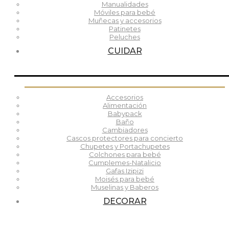
Manualidades
Móviles para bebé
Muñecas y accesorios
Patinetes
Peluches
CUIDAR
Accesorios
Alimentación
Babypack
Baño
Cambiadores
Cascos protectores para concierto
Chupetes y Portachupetes
Colchones para bebé
Cumplemes-Natalicio
Gafas Izipizi
Moisés para bebé
Muselinas y Baberos
DECORAR