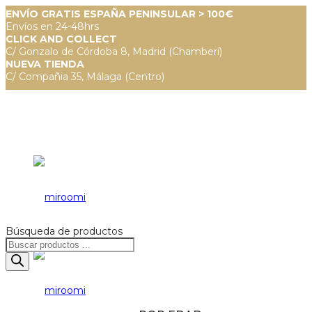
ENVÍO GRATIS ESPAÑA PENINSULAR > 100€
Envíos en 24-48hrs
CLICK AND COLLECT
C/ Gonzalo de Córdoba 8, Madrid (Chamberí)
NUEVA TIENDA
C/ Compañia 35, Málaga (Centro)
Búsqueda de productos