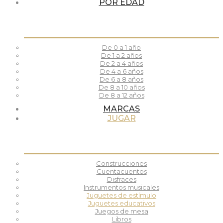
POR EDAD
De 0 a 1 año
De 1 a 2 años
De 2 a 4 años
De 4 a 6 años
De 6 a 8 años
De 8 a 10 años
De 8 a 12 años
MARCAS
JUGAR
Construcciones
Cuentacuentos
Disfraces
Instrumentos musicales
Juguetes de estímulo
Juguetes educativos
Juegos de mesa
Libros