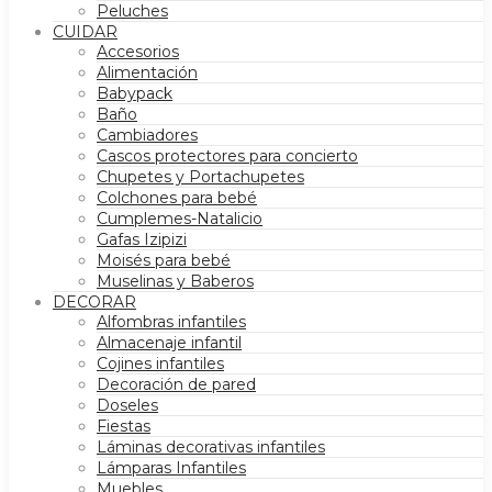
Peluches
CUIDAR
Accesorios
Alimentación
Babypack
Baño
Cambiadores
Cascos protectores para concierto
Chupetes y Portachupetes
Colchones para bebé
Cumplemes-Natalicio
Gafas Izipizi
Moisés para bebé
Muselinas y Baberos
DECORAR
Alfombras infantiles
Almacenaje infantil
Cojines infantiles
Decoración de pared
Doseles
Fiestas
Láminas decorativas infantiles
Lámparas Infantiles
Muebles