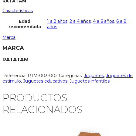
RATATAM
Características
Edad
1 a 2 años
,
2 a 4 años
,
4 a 6 años
,
6 a 8
recomendada
años
Marca
MARCA
RATATAM
Referencia:
RTM-003-002
Categorías:
Juguetes
,
Juguetes de
estímulo
,
Juguetes educativos
,
Juguetes infantiles
PRODUCTOS
RELACIONADOS