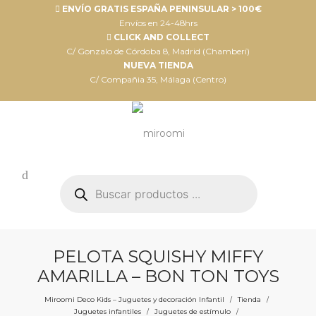
ENVÍO GRATIS ESPAÑA PENINSULAR > 100€
Envíos en 24-48hrs
CLICK AND COLLECT
C/ Gonzalo de Córdoba 8, Madrid (Chamberí)
NUEVA TIENDA
C/ Compañia 35, Málaga (Centro)
Búsqueda
de
productos
PELOTA SQUISHY MIFFY
AMARILLA – BON TON TOYS
Miroomi Deco Kids – Juguetes y decoración Infantil
Tienda
/
/
Juguetes infantiles
Juguetes de estímulo
/
/