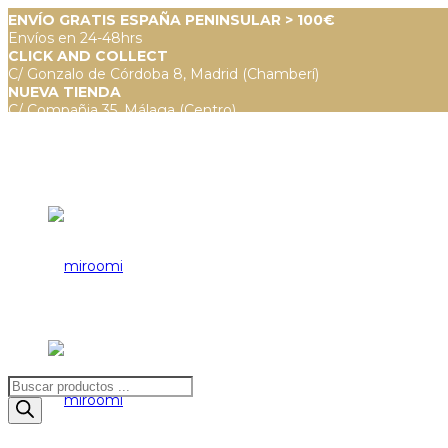
ENVÍO GRATIS ESPAÑA PENINSULAR > 100€
Envíos en 24-48hrs
CLICK AND COLLECT
C/ Gonzalo de Córdoba 8, Madrid (Chamberí)
NUEVA TIENDA
C/ Compañia 35, Málaga (Centro)
Búsqueda
de
productos