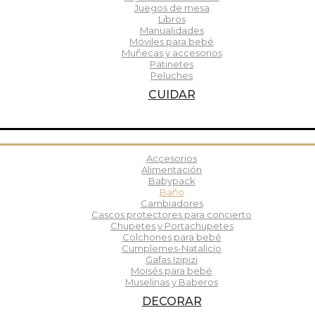
Juegos de mesa
Libros
Manualidades
Móviles para bebé
Muñecas y accesorios
Patinetes
Peluches
CUIDAR
Accesorios
Alimentación
Babypack
Baño
Cambiadores
Cascos protectores para concierto
Chupetes y Portachupetes
Colchones para bebé
Cumplemes-Natalicio
Gafas Izipizi
Moisés para bebé
Muselinas y Baberos
DECORAR