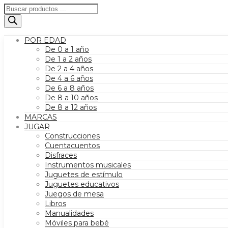
Búsqueda
de
productos
POR EDAD
De 0 a 1 año
De 1 a 2 años
De 2 a 4 años
De 4 a 6 años
De 6 a 8 años
De 8 a 10 años
De 8 a 12 años
MARCAS
JUGAR
Construcciones
Cuentacuentos
Disfraces
Instrumentos musicales
Juguetes de estímulo
Juguetes educativos
Juegos de mesa
Libros
Manualidades
Móviles para bebé