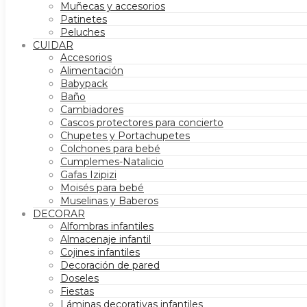
Muñecas y accesorios
Patinetes
Peluches
CUIDAR
Accesorios
Alimentación
Babypack
Baño
Cambiadores
Cascos protectores para concierto
Chupetes y Portachupetes
Colchones para bebé
Cumplemes-Natalicio
Gafas Izipizi
Moisés para bebé
Muselinas y Baberos
DECORAR
Alfombras infantiles
Almacenaje infantil
Cojines infantiles
Decoración de pared
Doseles
Fiestas
Láminas decorativas infantiles