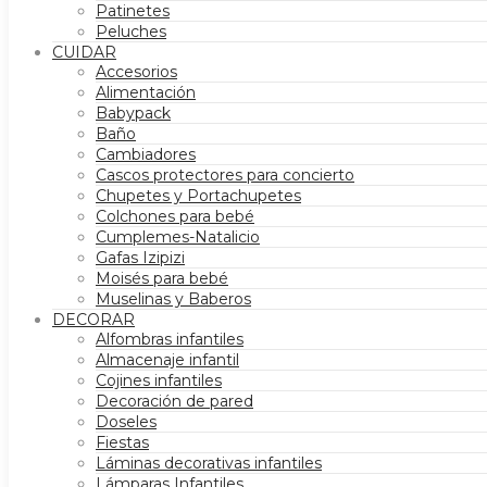
Patinetes
Peluches
CUIDAR
Accesorios
Alimentación
Babypack
Baño
Cambiadores
Cascos protectores para concierto
Chupetes y Portachupetes
Colchones para bebé
Cumplemes-Natalicio
Gafas Izipizi
Moisés para bebé
Muselinas y Baberos
DECORAR
Alfombras infantiles
Almacenaje infantil
Cojines infantiles
Decoración de pared
Doseles
Fiestas
Láminas decorativas infantiles
Lámparas Infantiles