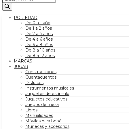
de
productos
POR EDAD
De 0 a 1 año
De 1 a 2 años
De 2 a 4 años
De 4 a 6 años
De 6 a 8 años
De 8 a 10 años
De 8 a 12 años
MARCAS
JUGAR
Construcciones
Cuentacuentos
Disfraces
Instrumentos musicales
Juguetes de estímulo
Juguetes educativos
Juegos de mesa
Libros
Manualidades
Móviles para bebé
Muñecas y accesorios