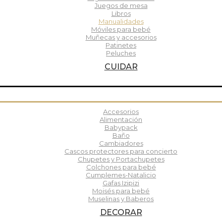
Juegos de mesa
Libros
Manualidades
Móviles para bebé
Muñecas y accesorios
Patinetes
Peluches
CUIDAR
Accesorios
Alimentación
Babypack
Baño
Cambiadores
Cascos protectores para concierto
Chupetes y Portachupetes
Colchones para bebé
Cumplemes-Natalicio
Gafas Izipizi
Moisés para bebé
Muselinas y Baberos
DECORAR