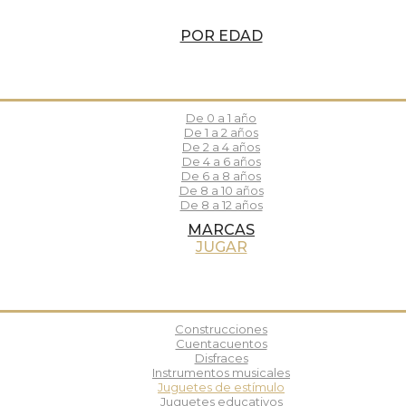
POR EDAD
De 0 a 1 año
De 1 a 2 años
De 2 a 4 años
De 4 a 6 años
De 6 a 8 años
De 8 a 10 años
De 8 a 12 años
MARCAS
JUGAR
Construcciones
Cuentacuentos
Disfraces
Instrumentos musicales
Juguetes de estímulo
Juguetes educativos