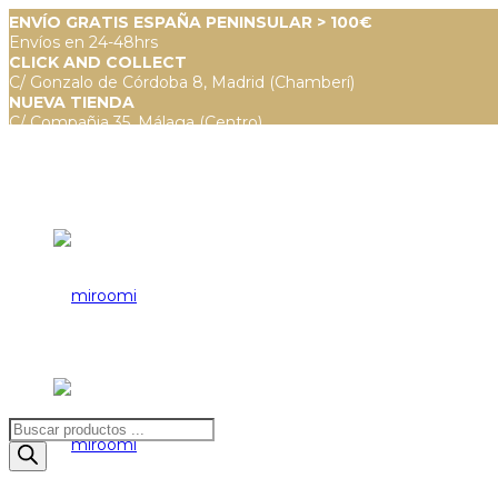
ENVÍO GRATIS ESPAÑA PENINSULAR > 100€
Envíos en 24-48hrs
CLICK AND COLLECT
C/ Gonzalo de Córdoba 8, Madrid (Chamberí)
NUEVA TIENDA
C/ Compañia 35, Málaga (Centro)
Búsqueda
de
productos