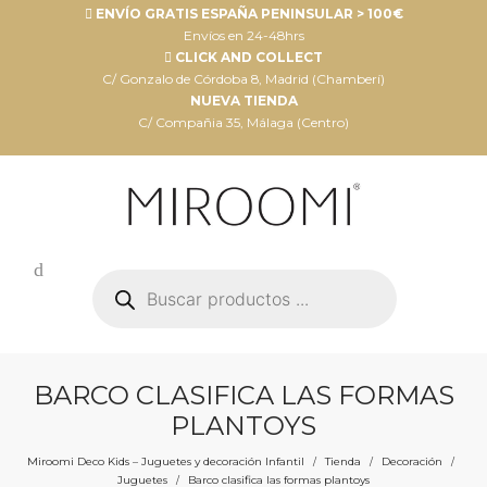
ENVÍO GRATIS ESPAÑA PENINSULAR > 100€
Envíos en 24-48hrs
CLICK AND COLLECT
C/ Gonzalo de Córdoba 8, Madrid (Chamberí)
NUEVA TIENDA
C/ Compañia 35, Málaga (Centro)
Búsqueda
de
productos
BARCO CLASIFICA LAS FORMAS
PLANTOYS
Miroomi Deco Kids – Juguetes y decoración Infantil
Tienda
Decoración
/
/
/
Juguetes
Barco clasifica las formas plantoys
/