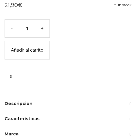
21,90
€
in stock
Barco
-
+
clasifica
las
formas
Añadir al carrito
plantoys
cantidad
Descripción
Características
Marca