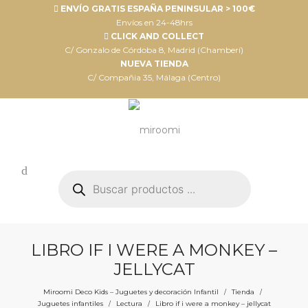
ENVÍO GRATIS ESPAÑA PENINSULAR > 100€
Envíos en 24-48hrs
CLICK AND COLLECT
C/ Gonzalo de Córdoba 8, Madrid (Chamberí)
NUEVA TIENDA
C/ Compañia 35, Málaga (Centro)
Búsqueda
de
productos
LIBRO IF I WERE A MONKEY –
JELLYCAT
Miroomi Deco Kids – Juguetes y decoración Infantil
Tienda
/
/
Juguetes infantiles
Lectura
Libro if i were a monkey – jellycat
/
/