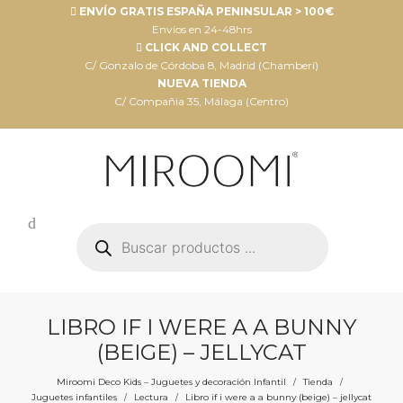
ENVÍO GRATIS ESPAÑA PENINSULAR > 100€
Envíos en 24-48hrs
CLICK AND COLLECT
C/ Gonzalo de Córdoba 8, Madrid (Chamberí)
NUEVA TIENDA
C/ Compañia 35, Málaga (Centro)
Búsqueda
de
productos
LIBRO IF I WERE A A BUNNY
(BEIGE) – JELLYCAT
Miroomi Deco Kids – Juguetes y decoración Infantil
Tienda
/
/
Juguetes infantiles
Lectura
Libro if i were a a bunny (beige) – jellycat
/
/