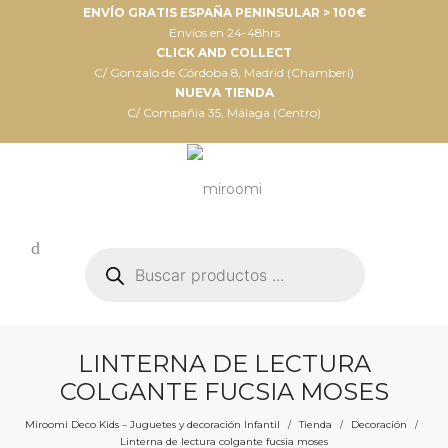
ENVÍO GRATIS ESPAÑA PENINSULAR > 100€
Envíos en 24-48hrs
CLICK AND COLLECT
C/ Gonzalo de Córdoba 8, Madrid (Chamberí)
NUEVA TIENDA
C/ Compañia 35, Málaga (Centro)
Búsqueda
de
productos
LINTERNA DE LECTURA
COLGANTE FUCSIA MOSES
Miroomi Deco Kids – Juguetes y decoración Infantil
Tienda
Decoración
/
/
/
Linterna de lectura colgante fucsia moses