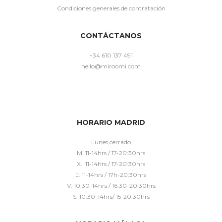
Condiciones generales de contratación
CONTÁCTANOS
+34 610 137 491
hello@miroomi.com
HORARIO MADRID
Lunes cerrado
M. 11-14hrs / 17-20:30hrs
X. 11-14hrs / 17-20:30hrs
J. 11-14hrs / 17h-20:30hrs
V. 10:30-14hrs / 16:30-20:30hrs
S. 10:30-14hrs/ 15-20:30hrs