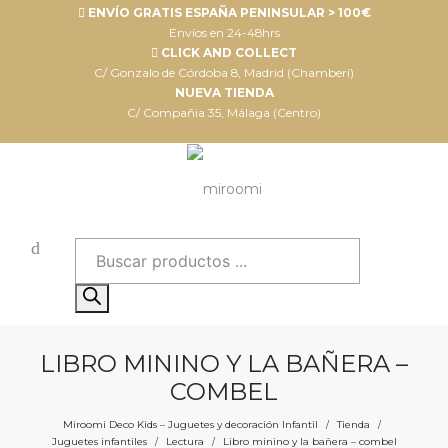
ENVÍO GRATIS ESPAÑA PENINSULAR > 100€
Envíos en 24-48hrs
CLICK AND COLLECT
C/ Gonzalo de Córdoba 8, Madrid (Chamberí)
NUEVA TIENDA
C/ Compañia 35, Málaga (Centro)
Búsqueda
de
productos
LIBRO MININO Y LA BAÑERA –
COMBEL
Miroomi Deco Kids – Juguetes y decoración Infantil
Tienda
/
/
Juguetes infantiles
Lectura
Libro minino y la bañera – combel
/
/