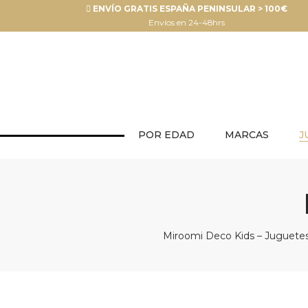
ENVÍO GRATIS ESPAÑA PENINSULAR > 100€
Envíos en 24-48hrs
POR EDAD
MARCAS
J
Miroomi Deco Kids – Juguetes 