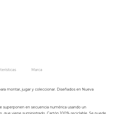
terísticas
Marca
para montar, jugar y coleccionar. Diseñados en Nueva
se superponen en secuencia numérica usando un
, que viene suministrado. Cartón 100% reciclable. Se puede