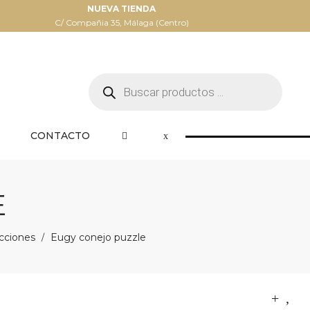
NUEVA TIENDA
C/ Compañia 35, Málaga (Centro)
Búsqueda
de
productos
CONTACTO
E
cciones
Eugy conejo puzzle
/