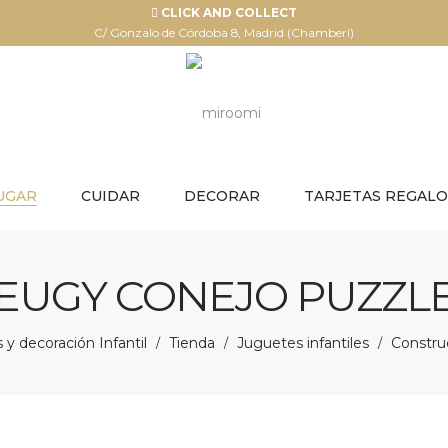
CLICK AND COLLECT
C/ Gonzalo de Córdoba 8, Madrid (Chamberí)
UGAR
CUIDAR
DECORAR
TARJETAS REGALO
EUGY CONEJO PUZZL
y decoración Infantil
Tienda
Juguetes infantiles
Constru
/
/
/