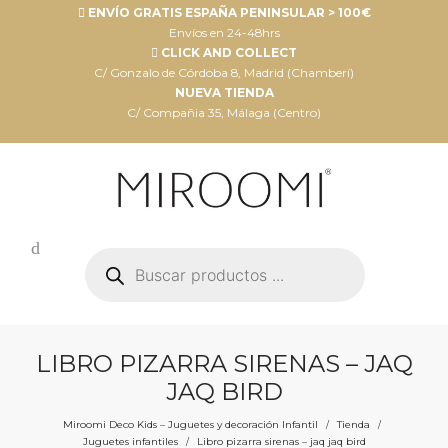
ENVÍO GRATIS ESPAÑA PENINSULAR > 100€
Envíos en 24-48hrs
CLICK AND COLLECT
C/ Gonzalo de Córdoba 8, Madrid (Chamberí)
NUEVA TIENDA
C/ Compañia 35, Málaga (Centro)
Búsqueda
de
productos
LIBRO PIZARRA SIRENAS – JAQ
JAQ BIRD
Miroomi Deco Kids – Juguetes y decoración Infantil
Tienda
/
/
Juguetes infantiles
Libro pizarra sirenas – jaq jaq bird
/