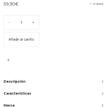
59,90
€
in stock
Maletín
-
+
del
acuarelista
-
Añadir al carrito
moulin
roty
cantidad
Descripción
Características
Marca