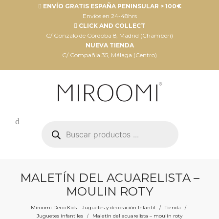
ENVÍO GRATIS ESPAÑA PENINSULAR > 100€
Envíos en 24-48hrs
CLICK AND COLLECT
C/ Gonzalo de Córdoba 8, Madrid (Chamberí)
NUEVA TIENDA
C/ Compañia 35, Málaga (Centro)
Búsqueda
de
productos
MALETÍN DEL ACUARELISTA –
MOULIN ROTY
Miroomi Deco Kids – Juguetes y decoración Infantil
Tienda
/
/
Juguetes infantiles
Maletín del acuarelista – moulin roty
/